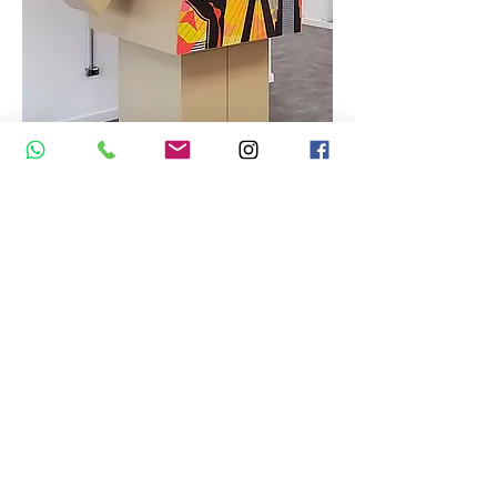
Projetos Especiais
Projetos especiais personalizados da
Laser Lab unem corte a laser, router
CNC e impressão UV para criar
peças únicas de alta qualidade.
Fabricamos luminosos, letreiros,
troféus, displays, PDVs, berços para
ferramentas, barreiras protetoras,
sinalização e brindes, destacando
sua comunicação visual com
precisão e criatividade.